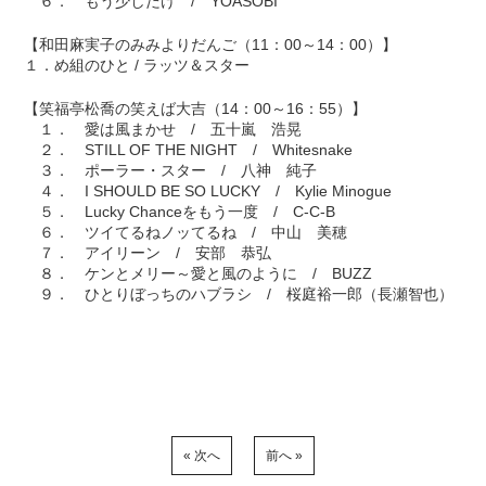
６． もう少しだけ / YOASOBI
【和田麻実子のみみよりだんご（11：00～14：00）】
１．め組のひと / ラッツ＆スター
【笑福亭松喬の笑えば大吉（14：00～16：55）】
１． 愛は風まかせ / 五十嵐 浩晃
２． STILL OF THE NIGHT / Whitesnake
３． ポーラー・スター / 八神 純子
４． I SHOULD BE SO LUCKY / Kylie Minogue
５． Lucky Chanceをもう一度 / C-C-B
６． ツイてるねノッてるね / 中山 美穂
７． アイリーン / 安部 恭弘
８． ケンとメリー～愛と風のように / BUZZ
９． ひとりぼっちのハブラシ / 桜庭裕一郎（長瀬智也）
« 次へ
前へ »