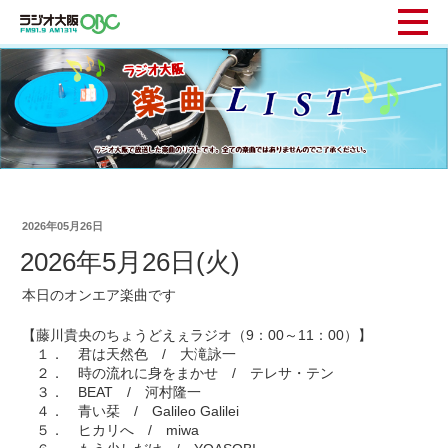
2026年05月26日
2026年5月26日(火)
本日のオンエア楽曲です
【藤川貴央のちょうどえぇラジオ（9：00～11：00）】
１． 君は天然色 / 大滝詠一
２． 時の流れに身をまかせ / テレサ・テン
３． BEAT / 河村隆一
４． 青い栞 / Galileo Galilei
５． ヒカリへ / miwa