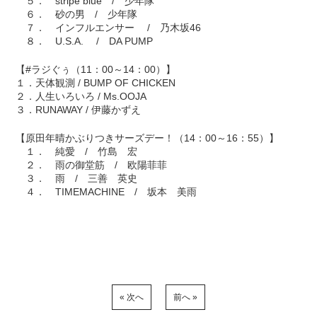
５． stripe blue / 少年隊
６． 砂の男 / 少年隊
７． インフルエンサー / 乃木坂46
８． U.S.A. / DA PUMP
【#ラジぐぅ（11：00～14：00）】
１．天体観測 / BUMP OF CHICKEN
２．人生いろいろ / Ms.OOJA
３．RUNAWAY / 伊藤かずえ
【原田年晴かぶりつきサーズデー！（14：00～16：55）】
１． 純愛 / 竹島 宏
２． 雨の御堂筋 / 欧陽菲菲
３． 雨 / 三善 英史
４． TIMEMACHINE / 坂本 美雨
« 次へ
前へ »