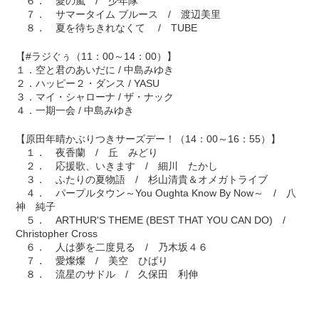
６． 愛の嵐 / 少年隊
７． サマータイム ブルース / 渡辺美里
８． 夏を待ちきれなくて / TUBE
【#ラジぐぅ（11：00～14：00）】
１．空と君のあいだに / 中島みゆき
２．ハッピー２・ダンス / YASU
３．マイ・シャローナ / ザ・ナック
４．一期一会 / 中島みゆき
【原田年晴かぶりつきサーズデー！（14：00～16：55）】
１． 夜香蘭 / 丘 みどり
２． 応援歌、いきます / 細川 たかし
３． ふたりの夏物語 / 杉山清貴＆オメガトライブ
４． パープルタウン～You Oughta Know By Now～ / 八
神 純子
５． ARTHUR'S THEME (BEST THAT YOU CAN DO) /
Christopher Cross
６． 人は夢を二度見る / 乃木坂４６
７． 愛燦燦 / 美空 ひばり
８． 流星のサドル / 久保田 利伸