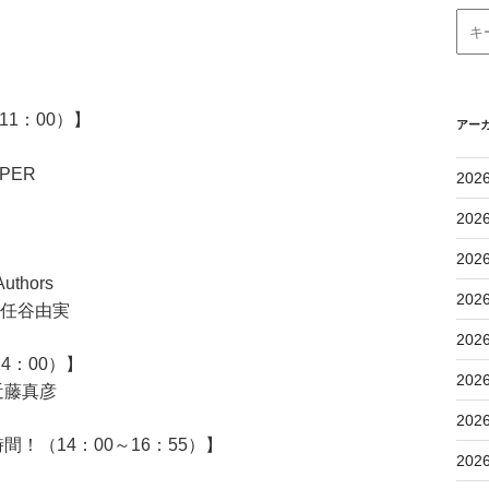
1：00）】
アー
PER
202
202
202
uthors
202
松任谷由実
202
4：00）】
202
近藤真彦
202
！（14：00～16：55）】
202