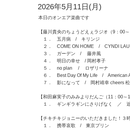
2026年5月11日(月)
本日のオンエア楽曲です
【藤川貴央のちょうどえぇラジオ（9：00～1
１． 五月病 / キリンジ
２． COME ON HOME / CYNDI LAU
３． ガーデン / 藤井風
４． 明日の幸せ / 岡村孝子
５． no plan / ロザリーナ
６． Best Day Of My Life / American A
７． 影になって / 岡村靖幸 cheers 
【和田麻実子のみみよりだんご（11：00～1
１． ギンギラギンにさりげなく ／ 
【チキチキジョニーのいただきました！３時間
１． 携帯哀歌 / 東京プリン