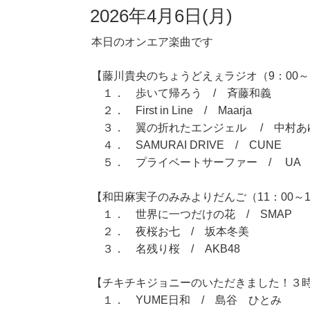
2026年4月6日(月)
本日のオンエア楽曲です
【藤川貴央のちょうどえぇラジオ（9：00～1
１． 歩いて帰ろう / 斉藤和義
２． First in Line / Maarja
３． 翼の折れたエンジェル / 中村あ
４． SAMURAI DRIVE / CUNE
５． プライベートサーファー / UA
【和田麻実子のみみよりだんご（11：00～1
１． 世界に一つだけの花 / SMAP
２． 夜桜お七 / 坂本冬美
３． 名残り桜 / AKB48
【チキチキジョニーのいただきました！３時間
１． YUME日和 / 島谷 ひとみ