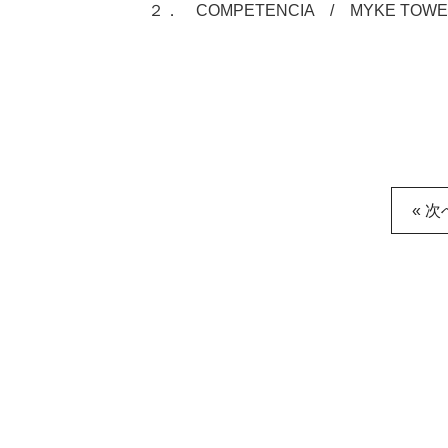
２． COMPETENCIA / MYKE TOWE
« 次