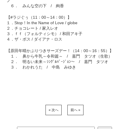
プ
６． みんな空の下 / 絢香
【#ラジぐぅ（11：00～14：00）】
１．Stop！In the Name of Love / globe
２．チョコレート / 家入レオ
３．ｆｆ（フォルティシモ） / 和田アキ子
４．ザ・ボス / ダイアナ・ロス
【原田年晴かぶりつきサーズデー！（14：00～16：55）】
１． 鼻から牛乳～令和篇～ / 嘉門 タツオ（生歌）
２． 明るい未来～ｼﾝｸﾞﾙﾊﾞｰｼﾞｮﾝ～ / 嘉門 タツオ
３． わかれうた / 中島 みゆき
« 次へ
前へ »