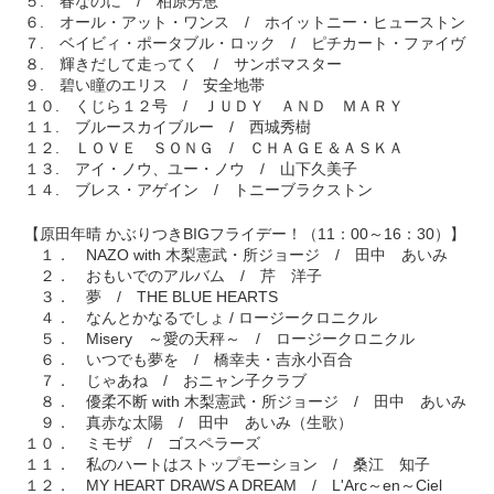
５. 春なのに / 柏原芳恵
６. オール・アット・ワンス / ホイットニー・ヒューストン
７. ベイビィ・ポータブル・ロック / ピチカート・ファイヴ
８. 輝きだして走ってく / サンボマスター
９. 碧い瞳のエリス / 安全地帯
１０. くじら１２号 / ＪＵＤＹ ＡＮＤ ＭＡＲＹ
１１. ブルースカイブルー / 西城秀樹
１２. ＬＯＶＥ ＳＯＮＧ / ＣＨＡＧＥ＆ＡＳＫＡ
１３. アイ・ノウ、ユー・ノウ / 山下久美子
１４. ブレス・アゲイン / トニーブラクストン
【原田年晴 かぶりつきBIGフライデー！（11：00～16：30）】
１． NAZO with 木梨憲武・所ジョージ / 田中 あいみ
２． おもいでのアルバム / 芹 洋子
３． 夢 / THE BLUE HEARTS
４． なんとかなるでしょ / ロージークロニクル
５． Misery ～愛の天秤～ / ロージークロニクル
６． いつでも夢を / 橋幸夫・吉永小百合
７． じゃあね / おニャン子クラブ
８． 優柔不断 with 木梨憲武・所ジョージ / 田中 あいみ
９． 真赤な太陽 / 田中 あいみ（生歌）
１０． ミモザ / ゴスペラーズ
１１． 私のハートはストップモーション / 桑江 知子
１２． MY HEART DRAWS A DREAM / L'Arc～en～Ciel