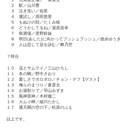
２ 駅／山川豊
３ 泣き笑い／知里
４ 運試し／原田悠里
５ もぬけの殻／たくみ稜
６ どうかしてるね／湯原昌幸
７ 島酒場／里野鈴妹
８ 明日(あした)に向かってプッシュプッシュ／徳永ゆうき
９ 人は恋して花を詠む／舞乃空
７時台
１０ 花とサムライ／三山ひろし
１１ 冬の蜩／野中さおり
１２ 愛しさでボロボロ／チョン・テフ【ゲスト】
１３ 俺らのまつり／蒼彦太
１４ お湯割りで／羽山みずき
１５ 風神雷神／木村徹二
１６ カムイ岬／細川たかし
１７ 通天閣の空の下／松原のぶえ
以上です。