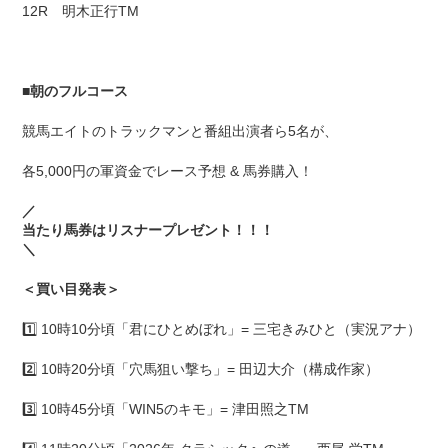
12R 明木正行TM
■
朝のフルコース
競馬エイトのトラックマンと番組出演者ら5名が、
各5,000円の軍資金でレース予想 & 馬券購入！
／
当たり馬券はリスナープレゼント！！！
＼
＜買い目発表＞
1️⃣ 10時10分頃「君にひとめぼれ」= 三宅きみひと（実況アナ）
2️⃣ 10時20分頃「穴馬狙い撃ち」= 田辺大介（構成作家）
3️⃣ 10時45分頃「WIN5のキモ」= 津田照之TM