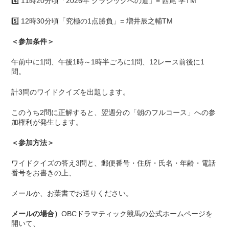
4️⃣ 11時20分頃「2026年 クラシックへの道」= 西尾 学TM
5️⃣ 12時30分頃「究極の1点勝負」= 増井辰之輔TM
＜参加条件＞
午前中に1問、午後1時～1時半ごろに1問、12レース前後に1
問。
計3問のワイドクイズを出題します。
このうち2問に正解すると、翌週分の「朝のフルコース」への参
加権利が発生します。
＜参加方法＞
ワイドクイズの答え3問と、郵便番号・住所・氏名・年齢・電話
番号をお書きの上、
メールか、お葉書でお送りください。
メールの場合）
OBCドラマティック競馬の公式ホームページを
開いて、