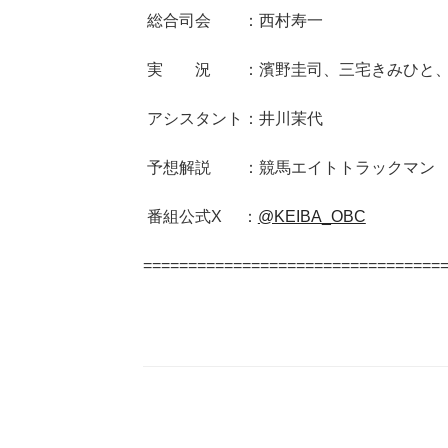
総合司会 ：西村寿一
実 況 ：濱野圭司、三宅きみひと、
アシスタント：井川茉代
予想解説 ：競馬エイトトラックマン
番組公式X ：
@KEIBA_OBC
=================================