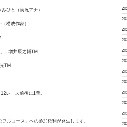
20
三宅きみひと（実況アナ）
20
大介（構成作家）
20
M
20
20
道」= 増井辰之輔TM
20
博光TM
20
20
20
12レース前後に1問。
20
20
のフルコース」への参加権利が発生します。
20