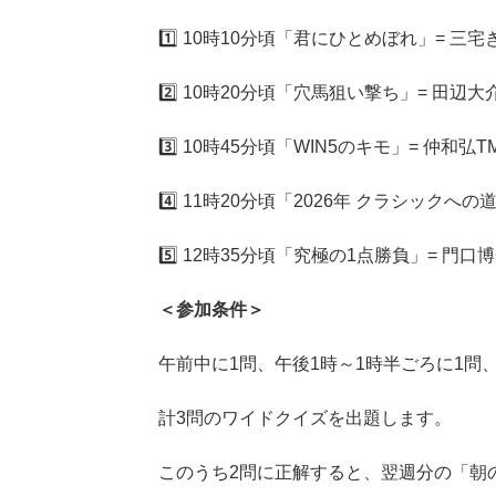
1️⃣ 10時10分頃「君にひとめぼれ」= 
2️⃣ 10時20分頃「穴馬狙い撃ち」= 田辺
3️⃣ 10時45分頃「WIN5のキモ」= 仲和弘T
4️⃣ 11時20分頃「2026年 クラシックへの
5️⃣ 12時35分頃「究極の1点勝負」= 門口
＜参加条件＞
午前中に1問、午後1時～1時半ごろに1問、
計3問のワイドクイズを出題します。
このうち2問に正解すると、翌週分の「朝