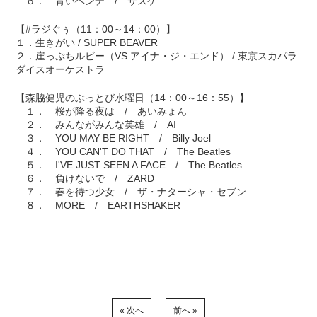
６． 青いベンチ / サスケ
【#ラジぐぅ（11：00～14：00）】
１．生きがい / SUPER BEAVER
２．崖っぷちルビー（VS.アイナ・ジ・エンド） / 東京スカパラ
ダイスオーケストラ
【森脇健児のぶっとび水曜日（14：00～16：55）】
１． 桜が降る夜は / あいみょん
２． みんながみんな英雄 / AI
３． YOU MAY BE RIGHT / Billy Joel
４． YOU CAN'T DO THAT / The Beatles
５． I'VE JUST SEEN A FACE / The Beatles
６． 負けないで / ZARD
７． 春を待つ少女 / ザ・ナターシャ・セブン
８． MORE / EARTHSHAKER
« 次へ
前へ »