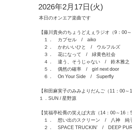
2026年2月17日(火)
本日のオンエア楽曲です
【藤川貴央のちょうどえぇラジオ（9：00～1
１． カプセル / aiko
２． かわいいひと / ウルフルズ
３． 花になって / 緑黄色社会
４． 違う、そうじゃない / 鈴木雅之
５． 偶然の確率 / girl next door
６． On Your Side / Superfly
【和田麻実子のみみよりだんご（11：00～1
１．SUN / 星野源
【笑福亭松喬の笑えば大吉（14：00～16：
１． 想い出のスクリーン / 八神 純
２． SPACE TRUCKIN' / DEEP PU