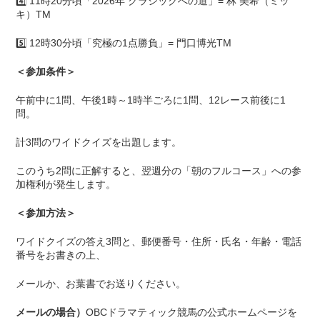
4️⃣ 11時20分頃「2026年 クラシックへの道」= 林 美希（ミッ
キ）TM
5️⃣ 12時30分頃「究極の1点勝負」= 門口博光TM
＜参加条件＞
午前中に1問、午後1時～1時半ごろに1問、12レース前後に1
問。
計3問のワイドクイズを出題します。
このうち2問に正解すると、翌週分の「朝のフルコース」への参
加権利が発生します。
＜参加方法＞
ワイドクイズの答え3問と、郵便番号・住所・氏名・年齢・電話
番号をお書きの上、
メールか、お葉書でお送りください。
メールの場合）
OBCドラマティック競馬の公式ホームページを