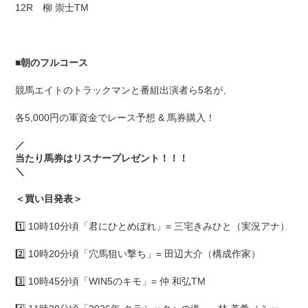
12R 柳 崇士TM
■
朝のフルコース
競馬エイトのトラックマンと番組出演者ら5名が、
各5,000円の軍資金でレース予想 & 馬券購入！
／
当たり馬券はリスナープレゼント！！！
＼
＜買い目発表＞
1️⃣ 10時10分頃「君にひとめぼれ」= 三宅きみひと（実況アナ）
2️⃣ 10時20分頃「穴馬狙い撃ち」= 田辺大介（構成作家）
3️⃣ 10時45分頃「WIN5のキモ」= 仲 和弘TM