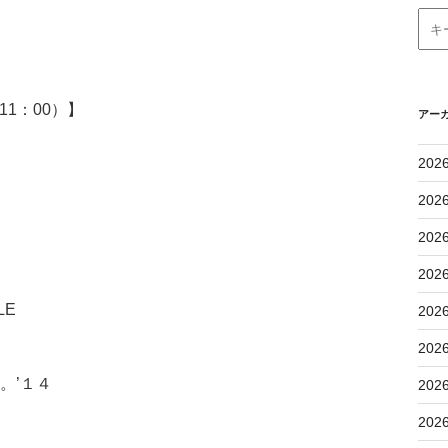
1：00）】
アー
202
202
202
202
LE
202
202
。’１４
202
202