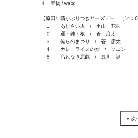
４．宝物 / wacci
【原田年晴かぶりつきサーズデー！（14：00
１． あじさい坂 / 平山 花羽
２． 運・鈍・根 / 蒼 彦太
３． 俺らのまつり / 蒼 彦太
４． カレーライスの女 / ソニン
５． 汚れなき悪戯 / 豊川 誕
« 次