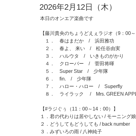
2026年2月12日（木）
本日のオンエア楽曲です
【藤川貴央のちょうどえぇラジオ（9：00～1
１． 春はまだか / 浜田雅功
２． 春よ、 来い / 松任谷由実
３． ハルウタ / いきものがかり
４． クローバー / 菅田将暉
５． Super Star / 少年隊
６． fin. / 少年隊
７． ハロー・ハロー / Superfly
８． ライラック / Mrs. GREEN APP
【#ラジぐぅ（11：00～14：00）】
１．君の代わりは居やしない / モーニング娘
２．どうしてもどうしても / back number
３．みずいろの雨 / 八神純子