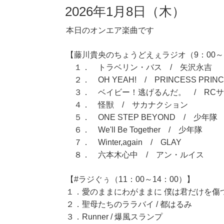
2026年1月8日（木）
本日のオンエア楽曲です
【藤川貴央のちょうどえぇラジオ（9：00～1
１． トラベリン・バス / 矢沢永吉
２． OH YEAH! / PRINCESS PRINC
３． ベイビー！逃げるんだ。 / RC
４． 怪獣 / サカナクション
５． ONE STEP BEYOND / 少年隊
６． We'll Be Together / 少年隊
７． Winter,again / GLAY
８． 六本木心中 / アン・ルイス
【#ラジぐぅ（11：00～14：00）】
１．愛のままにわがままに 僕は君だけを傷つけな
２．聖母たちのララバイ / 都はるみ
３．Runner / 爆風スランプ