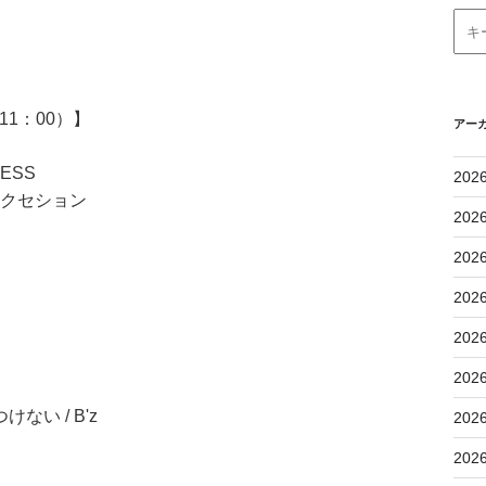
1：00）】
アー
ESS
202
サクセション
202
202
202
202
202
い / B'z
202
202