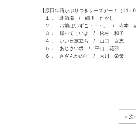
【原田年晴かぶりつきサーズデー！（14：00
１． 北酒場 / 細川 たかし
２． お前はいずこ・・・。 / 寺本 
３． 帰ってこいよ / 松村 和子
４． いい日旅立ち / 山口 百恵
５． あじさい坂 / 平山 花羽
６． さざんかの宿 / 大川 栄策
« 次