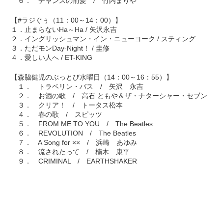
６． チャンスの前髪 / 竹内まりや
【#ラジぐぅ（11：00～14：00）】
１．止まらないHa～Ha / 矢沢永吉
２．イングリッシュマン・イン・ニューヨーク / スティング
３．ただモンDay-Night！ / 圭修
４．愛しい人へ / ET-KING
【森脇健児のぶっとび水曜日（14：00～16：55）】
１． トラベリン・バス / 矢沢 永吉
２． お酒の歌 / 高石 ともや＆ザ・ナターシャー・セブン
３． クリア！ / トータス松本
４． 春の歌 / スピッツ
５． FROM ME TO YOU / The Beatles
６． REVOLUTION / The Beatles
７． A Song for ×× / 浜崎 あゆみ
８． 流されたって / 楠木 康平
９． CRIMINAL / EARTHSHAKER