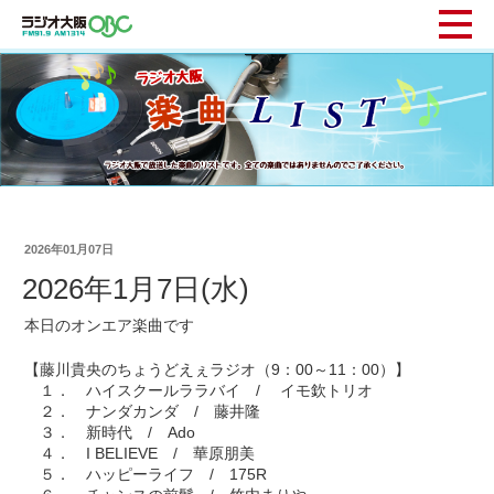
2026年01月07日
2026年1月7日(水)
本日のオンエア楽曲です
【藤川貴央のちょうどえぇラジオ（9：00～11：00）】
１． ハイスクールララバイ / イモ欽トリオ
２． ナンダカンダ / 藤井隆
３． 新時代 / Ado
４． I BELIEVE / 華原朋美
５． ハッピーライフ / 175R