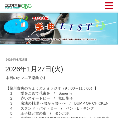
2026年01月27日
2026年1月27日(火)
本日のオンエア楽曲です
【藤川貴央のちょうどえぇラジオ（9：00～11：00）】
１． 愛をこめて花束を / Superfly
２． 赤いスイートピー / 松田聖子
３． 魔法の料理 〜君から君へ〜 / BUMP OF CHICKEN
４． スタンド・バイ・ミー / ベン・E・キング
５． 王子様と雪の夜 / タンポポ