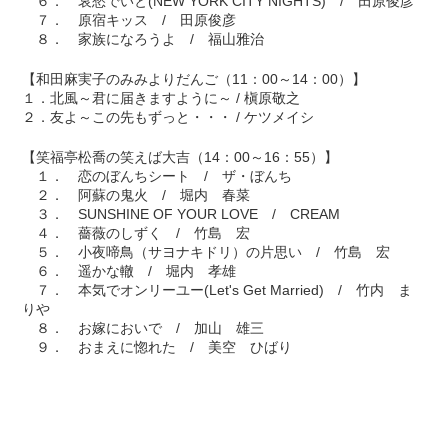
６． 哀愁でいと(NEW YORK CITY NIGHTS) / 田原俊彦
７． 原宿キッス / 田原俊彦
８． 家族になろうよ / 福山雅治
【和田麻実子のみみよりだんご（11：00～14：00）】
１．北風～君に届きますように～ / 槇原敬之
２．友よ～この先もずっと・・・ / ケツメイシ
【笑福亭松喬の笑えば大吉（14：00～16：55）】
１． 恋のぼんちシート / ザ・ぼんち
２． 阿蘇の鬼火 / 堀内 春菜
３． SUNSHINE OF YOUR LOVE / CREAM
４． 薔薇のしずく / 竹島 宏
５． 小夜啼鳥（サヨナキドリ）の片思い / 竹島 宏
６． 遥かな轍 / 堀内 孝雄
７． 本気でオンリーユー(Let's Get Married) / 竹内 ま
りや
８． お嫁においで / 加山 雄三
９． おまえに惚れた / 美空 ひばり