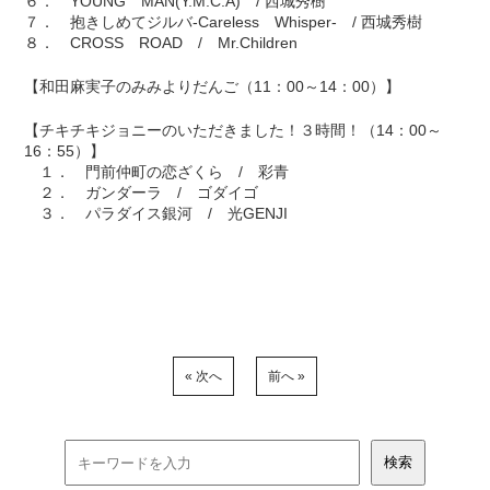
６． YOUNG MAN(Y.M.C.A) / 西城秀樹
７． 抱きしめてジルバ‐Careless Whisper‐ / 西城秀樹
８． CROSS ROAD / Mr.Children
【和田麻実子のみみよりだんご（11：00～14：00）】
【チキチキジョニーのいただきました！３時間！（14：00～
16：55）】
１． 門前仲町の恋ざくら / 彩青
２． ガンダーラ / ゴダイゴ
３． パラダイス銀河 / 光GENJI
« 次へ
前へ »