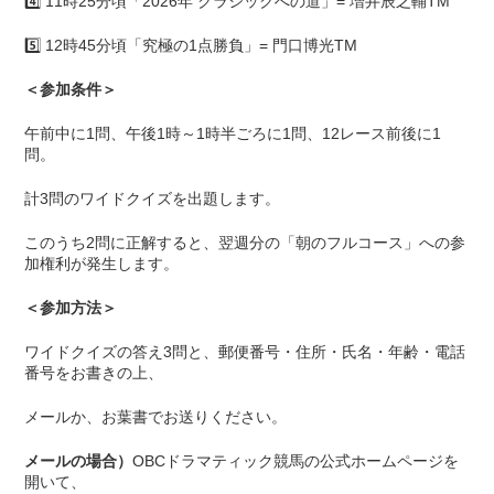
4️⃣ 11時25分頃「2026年 クラシックへの道」= 増井辰之輔TM
5️⃣ 12時45分頃「究極の1点勝負」= 門口博光TM
＜参加条件＞
午前中に1問、午後1時～1時半ごろに1問、12レース前後に1
問。
計3問のワイドクイズを出題します。
このうち2問に正解すると、翌週分の「朝のフルコース」への参
加権利が発生します。
＜参加方法＞
ワイドクイズの答え3問と、郵便番号・住所・氏名・年齢・電話
番号をお書きの上、
メールか、お葉書でお送りください。
メールの場合）
OBCドラマティック競馬の公式ホームページを
開いて、