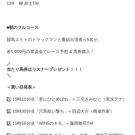
12R 柳 崇士TM
■
朝のフルコース
競馬エイトのトラックマンと番組出演者ら5名が、
各5,000円の軍資金でレース予想 & 馬券購入！
／
当たり馬券はリスナープレゼント！！！
＼
＜買い目発表＞
1️⃣ 10時10分頃「君にひとめぼれ」= 三宅きみひと（実況アナ）
2️⃣ 10時30分頃「穴馬狙い撃ち」= 田辺大介（構成作家）
3️⃣ 10時55分頃「WIN5のキモ」= 藤岡敬司TM