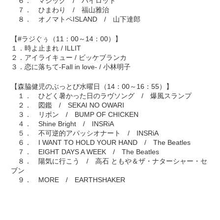
６． マジック / パイロット
７． ひまわり / 福山雅治
８． オノマトペISLAND / 山下達郎
【#ラジぐぅ（11：00～14：00）】
１．時よ止まれ / ILLIT
２．アイライキュー / ビッケブランカ
３．恋に落ちて-Fall in love- / 小林明子
【森脇健児のぶっとび水曜日（14：00～16：55）】
１． ひどく暑かった日のラヴソング / 爆風スランプ
２． 図鑑 / SEKAI NO OWARI
３． リボン / BUMP OF CHICKEN
４． Shine Bright / INSRiA
５． 不可逆的アパッシオナート / INSRiA
６． I WANT TO HOLD YOUR HAND / The Beatles
７． EIGHT DAYS A WEEK / The Beatles
８． 陽気に行こう / 高石 ともや＆ザ・ナターシャー・セ
ブン
９． MORE / EARTHSHAKER