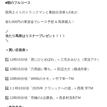
■
朝のフルコース
競馬エイトのトラックマンと番組出演者ら5名が、
各5,000円の軍資金でレース予想 & 馬券購入！
／
当たり馬券はリスナープレゼント！！！
＼
＜買い目発表＞
1️⃣ 12時15分頃「君にひとめぼれ」= 三宅きみひと（実況アナ）
2️⃣ 10時15分頃「穴馬狙い撃ち」= 田辺大介（構成作家）
3️⃣ 10時40分頃「WIN5のキモ」= 竹下幸一TM
4️⃣ 1１時10分頃「2025年 クラシックへの道」= 西尾 学TM
5️⃣ 12時30分頃「究極の1点勝負」= 喜多村克利TM