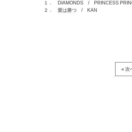
１． DIAMONDS / PRINCESS PRIN
２． 愛は勝つ / KAN
« 次