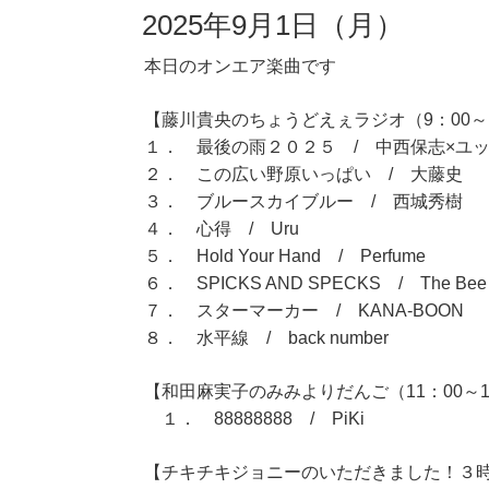
2025年9月1日（月）
本日のオンエア楽曲です
【藤川貴央のちょうどえぇラジオ（9：00～1
１． 最後の雨２０２５ / 中西保志×ユ
２． この広い野原いっぱい / 大藤史
３． ブルースカイブルー / 西城秀樹
４． 心得 / Uru
５． Hold Your Hand / Perfume
６． SPICKS AND SPECKS / The Bee 
７． スターマーカー / KANA-BOON
８． 水平線 / back number
【和田麻実子のみみよりだんご（11：00～1
１． 88888888 / PiKi
【チキチキジョニーのいただきました！３時間