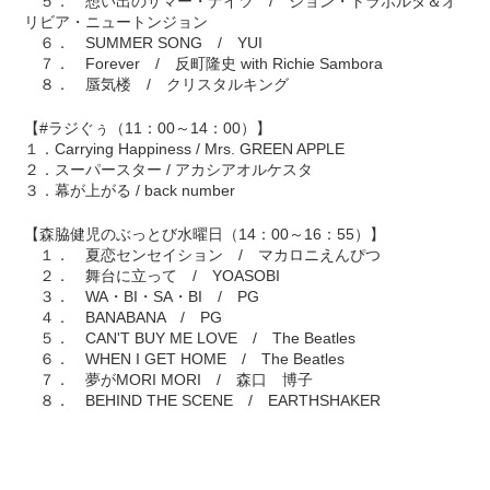
５． 想い出のサマー・ナイツ / ジョン・トラボルタ＆オ
リビア・ニュートンジョン
６． SUMMER SONG / YUI
７． Forever / 反町隆史 with Richie Sambora
８． 蜃気楼 / クリスタルキング
【#ラジぐぅ（11：00～14：00）】
１．Carrying Happiness / Mrs. GREEN APPLE
２．スーパースター / アカシアオルケスタ
３．幕が上がる / back number
【森脇健児のぶっとび水曜日（14：00～16：55）】
１． 夏恋センセイション / マカロニえんぴつ
２． 舞台に立って / YOASOBI
３． WA・BI・SA・BI / PG
４． BANABANA / PG
５． CAN'T BUY ME LOVE / The Beatles
６． WHEN I GET HOME / The Beatles
７． 夢がMORI MORI / 森口 博子
８． BEHIND THE SCENE / EARTHSHAKER