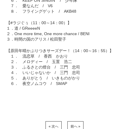
６． KEEP ON SINGIN' / 少年隊
７． 愛なんだ / V6
８． フライングゲット / AKB48
【#ラジぐぅ（11：00～14：00）】
１．道 / GReeeeN
２．One more time, One more chance / BENI
３．時間の国のアリス / 松田聖子
【原田年晴かぶりつきサーズデー！（14：00～16：55）】
１． 流恋草 / 香西 かおり
２． メロディー / 玉置 浩二
３． ふるさとの燈台 / 三門 忠司
４． いいじゃないか / 三門 忠司
５． ありがとう / いきものがかり
６． 夜空ノムコウ / SMAP
« 次へ
前へ »