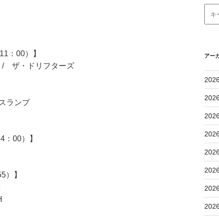
1：00）】
アー
/ ザ・ドリフターズ
202
202
爆風スランプ
202
202
4：00）】
202
202
55）】
堂
202
H
202