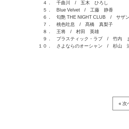
４． 千曲川 / 五木 ひろし
５． Blue Velvet / 工藤 静香
６． 匂艶 THE NIGHT CLUB / サ
７． 桃色吐息 / 髙橋 真梨子
８． 王将 / 村田 英雄
９． プラスティック・ラブ / 竹内 
１０． さよならのオーシャン / 杉山 
« 次