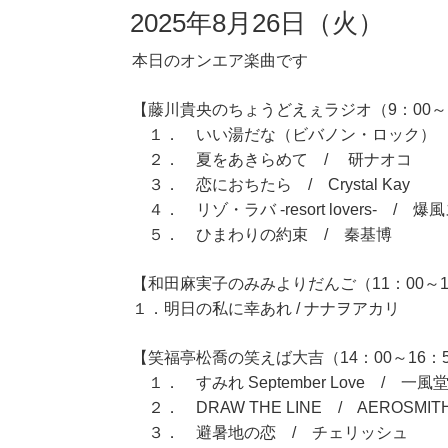
2025年8月26日（火）
本日のオンエア楽曲です
【藤川貴央のちょうどえぇラジオ（9：00～1
１． いい湯だな（ビバノン・ロック） 
２． 夏をあきらめて / 研ナオコ
３． 恋におちたら / Crystal Kay
４． リゾ・ラバ -resort lovers- / 
５． ひまわりの約束 / 秦基博
【和田麻実子のみみよりだんご（11：00～1
１．明日の私に幸あれ / ナナヲアカリ
【笑福亭松喬の笑えば大吉（14：00～16：
１． すみれ September Love / 一風
２． DRAW THE LINE / AEROSMIT
３． 避暑地の恋 / チェリッシュ