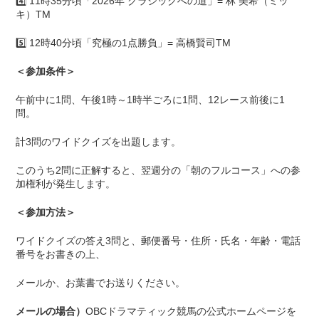
4️⃣ 11時35分頃「2026年 クラシックへの道」= 林 美希（ミッ
キ）TM
5️⃣ 12時40分頃「究極の1点勝負」= 高橋賢司TM
＜参加条件＞
午前中に1問、午後1時～1時半ごろに1問、12レース前後に1
問。
計3問のワイドクイズを出題します。
このうち2問に正解すると、翌週分の「朝のフルコース」への参
加権利が発生します。
＜参加方法＞
ワイドクイズの答え3問と、郵便番号・住所・氏名・年齢・電話
番号をお書きの上、
メールか、お葉書でお送りください。
メールの場合）
OBCドラマティック競馬の公式ホームページを