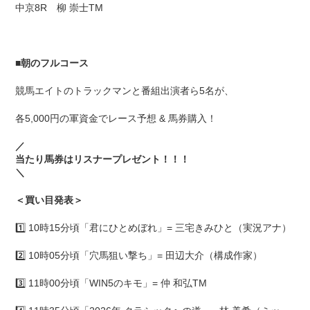
中京8R 柳 崇士TM
■
朝のフルコース
競馬エイトのトラックマンと番組出演者ら5名が、
各5,000円の軍資金でレース予想 & 馬券購入！
／
当たり馬券はリスナープレゼント！！！
＼
＜買い目発表＞
1️⃣ 10時15分頃「君にひとめぼれ」= 三宅きみひと（実況アナ）
2️⃣ 10時05分頃「穴馬狙い撃ち」= 田辺大介（構成作家）
3️⃣ 11時00分頃「WIN5のキモ」= 仲 和弘TM