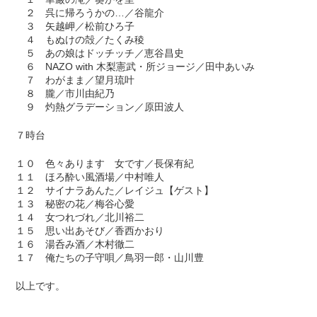
２ 呉に帰ろうかの…／谷龍介
３ 矢越岬／松前ひろ子
４ もぬけの殻／たくみ稜
５ あの娘はドッチッチ／恵谷昌史
６ NAZO with 木梨憲武・所ジョージ／田中あいみ
７ わがまま／望月琉叶
８ 朧／市川由紀乃
９ 灼熱グラデーション／原田波人
７時台
１０ 色々あります 女です／長保有紀
１１ ほろ酔い風酒場／中村唯人
１２ サイナラあんた／レイジュ【ゲスト】
１３ 秘密の花／梅谷心愛
１４ 女つれづれ／北川裕二
１５ 思い出あそび／香西かおり
１６ 湯呑み酒／木村徹二
１７ 俺たちの子守唄／鳥羽一郎・山川豊
以上です。