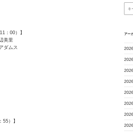
1：00）】
アー
辺美里
アダムス
202
202
202
202
202
202
202
：55）】
202