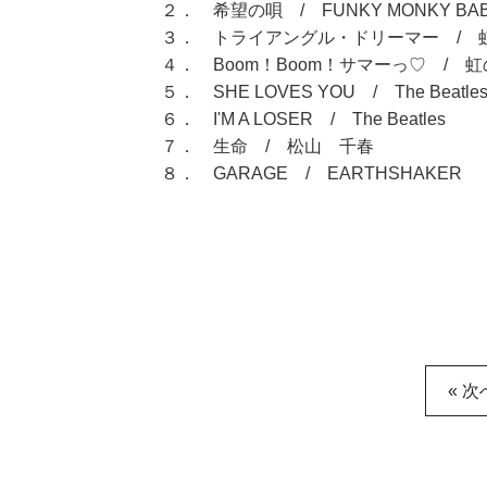
２． 希望の唄 / FUNKY MONKY BA
３． トライアングル・ドリーマー / 
４． Boom！Boom！サマーっ♡ / 
５． SHE LOVES YOU / The Beatle
６． I'M A LOSER / The Beatles
７． 生命 / 松山 千春
８． GARAGE / EARTHSHAKER
« 次