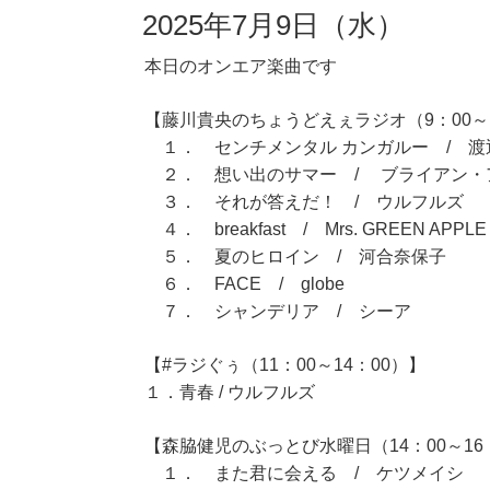
2025年7月9日（水）
本日のオンエア楽曲です
【藤川貴央のちょうどえぇラジオ（9：00～1
１． センチメンタル カンガルー / 渡
２． 想い出のサマー / ブライアン・
３． それが答えだ！ / ウルフルズ
４． breakfast / Mrs. GREEN APPLE
５． 夏のヒロイン / 河合奈保子
６． FACE / globe
７． シャンデリア / シーア
【#ラジぐぅ（11：00～14：00）】
１．青春 / ウルフルズ
【森脇健児のぶっとび水曜日（14：00～16
１． また君に会える / ケツメイシ