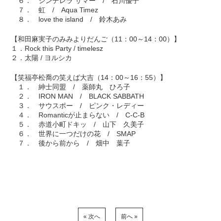
６． シンデレラ サマー / 石川優子
７． 虹 / Aqua Timez
８． love the island / 鈴木あみ
【和田麻実子のみみよりだんご（11：00～14：00）】
１．Rock this Party / timelesz
２．太陽 / ヨルシカ
【笑福亭松喬の笑えば大吉（14：00～16：55）】
１． 紳士同盟 / 薬師丸 ひろ子
２． IRON MAN / BLACK SABBATH
３． サウスポー / ピンク・レディー
４． Romanticが止まらない / C-C-B
５． 赤道小町ドキッ / 山下 久美子
６． 世界に一つだけの花 / SMAP
７． 後から前から / 畑中 葉子
« 次へ
前へ »