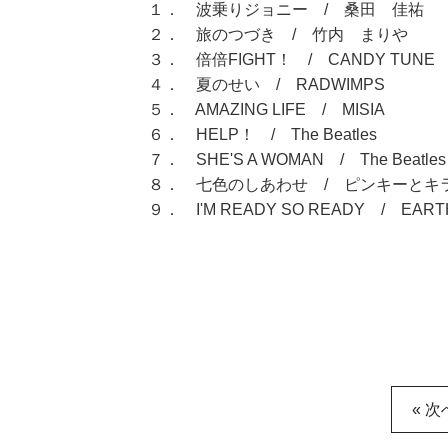
１． 波乗りジョニー / 桑田 佳祐
２． 旅のつづき / 竹内 まりや
３． 倍倍FIGHT！ / CANDY TUNE
４． 夏のせい / RADWIMPS
５． AMAZING LIFE / MISIA
６． HELP！ / The Beatles
７． SHE'S A WOMAN / The Beatles
８． 七色のしあわせ / ピンキーとキ
９． I'M READY SO READY / EART
« 次