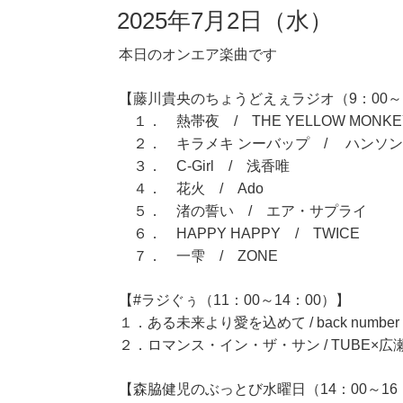
2025年7月2日（水）
本日のオンエア楽曲です
【藤川貴央のちょうどえぇラジオ（9：00～1
１． 熱帯夜 / THE YELLOW MONKE
２． キラメキ ンーバップ / ハンソン
３． C-Girl / 浅香唯
４． 花火 / Ado
５． 渚の誓い / エア・サプライ
６． HAPPY HAPPY / TWICE
７． 一雫 / ZONE
【#ラジぐぅ（11：00～14：00）】
１．ある未来より愛を込めて / back number
２．ロマンス・イン・ザ・サン / TUBE×広
【森脇健児のぶっとび水曜日（14：00～16