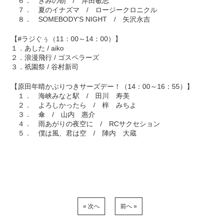
６． きみの朝 / 岸田敏志
７． 夏のイナズマ / ロージークロニクル
８． SOMEBODY'S NIGHT / 矢沢永吉
【#ラジぐぅ（11：00～14：00）】
１．あした / aiko
２．浪漫飛行 / ゴスペラーズ
３．祇園祭 / 谷村新司
【原田年晴かぶりつきサーズデー！（14：00～16：55）】
１． 海峡みなと駅 / 田川 寿美
２． よろしかったら / 梓 みちよ
３． 傘 / 山内 惠介
４． 雨あがりの夜空に / RCサクセション
５． 僕は風、君は空 / 陣内 大蔵
« 次へ
前へ »