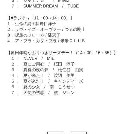
６． シャナナ☆ / MINMI
７． SUMMER DREAM / TUBE
【#ラジぐぅ（11：00～14：00）】
１．生命の詩 / 荻野目洋子
２．ラヴ・イズ・オーヴァー / つるの剛士
３．裸足のフローネ / 潘恵子
４．ア・ブラ・カダ・ブラ / 米米ＣＬＵＢ
【原田年晴かぶりつきサーズデー！（14：00～16：55）】
１． NEVER / MIE
２． 夏にご用心 / 桜田 淳子
３． 真夏の夜の夢 / 松任谷 由実
４． 夏が来た！ / 渡辺 美里
５． 夏が来た！ / キャンディーズ
６． 夏の少女 / 南 こうせつ
７． 天使の誘惑 / 黛 ジュン