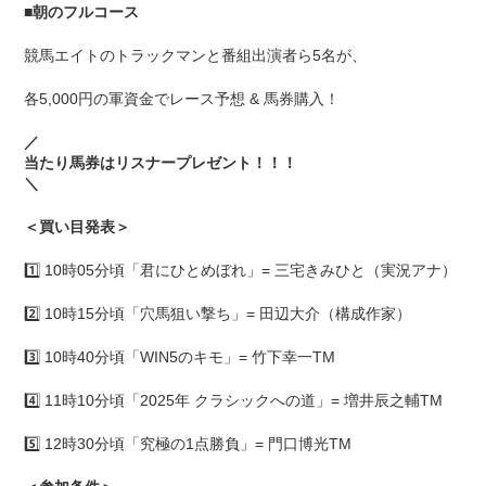
■
朝のフルコース
競馬エイトのトラックマンと番組出演者ら5名が、
各5,000円の軍資金でレース予想 & 馬券購入！
／
当たり馬券はリスナープレゼント！！！
＼
＜買い目発表＞
1️⃣ 10時05分頃「君にひとめぼれ」= 三宅きみひと（実況アナ）
2️⃣ 10時15分頃「穴馬狙い撃ち」= 田辺大介（構成作家）
3️⃣ 10時40分頃「WIN5のキモ」= 竹下幸一TM
4️⃣ 11時10分頃「2025年 クラシックへの道」= 増井辰之輔TM
5️⃣ 12時30分頃「究極の1点勝負」= 門口博光TM