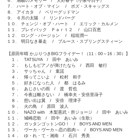
６. 潮騒のメモリー / 天野春子（小泉今日子）
７. ハート・オブ・マイン / ボズ・スキャッグス
８. アイカタ / ベリーグッドマン
９. ６月の太陽 / リンドバーグ
１０. チェンジ・オブ・ハート / エリック・カルメン
１１. プレイバック Ｐａｒｔ２ / 山口百恵
１２. ロング・バージョン / 稲垣潤一
１３. 明日なき暴走 / ブルース・スプリングスティーン
【原田年晴 かぶりつきBIGフライデー！（11：00～16：30）】
１． TATSUYA / 田中 あいみ
２． もしもピアノが弾けたなら / 西田 敏行
３． サッちゃん / 童謡
４． 帰ってこいよ / 松村 和子
５． 好きになった人 / 都 はるみ
６． あじさいの雨 / 渡 哲也
７． 今夜は離さない / 橋幸夫・安倍里葎子
８． 想い出は翼 / 安倍 理津子
９． 火の鳥 / 原田 波人
１０． NAZO with 木梨憲武・所ジョージ / 田中 あいみ
１１． 城崎恋歌 / 田中 あいみ（生歌）
１２． ガッタンゴットンGO！ / BOYS AND MEN
１３． ヴーカ・ヴーカ～恋の筋肉～ / BOYS AND MEN
１４． ゆ・れ・て・湘南 / 石川 秀美