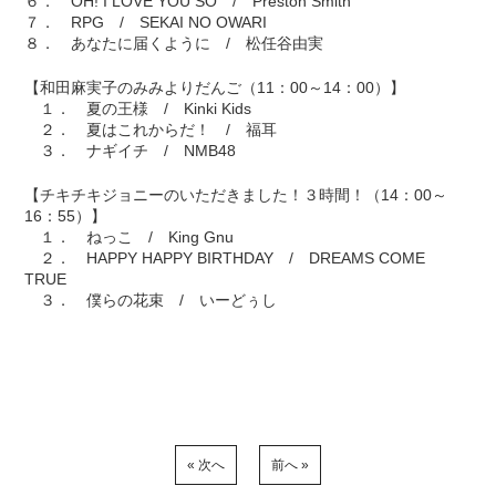
６． OH! I LOVE YOU SO / Preston Smith
７． RPG / SEKAI NO OWARI
８． あなたに届くように / 松任谷由実
【和田麻実子のみみよりだんご（11：00～14：00）】
１． 夏の王様 / Kinki Kids
２． 夏はこれからだ！ / 福耳
３． ナギイチ / NMB48
【チキチキジョニーのいただきました！３時間！（14：00～
16：55）】
１． ねっこ / King Gnu
２． HAPPY HAPPY BIRTHDAY / DREAMS COME
TRUE
３． 僕らの花束 / いーどぅし
« 次へ
前へ »