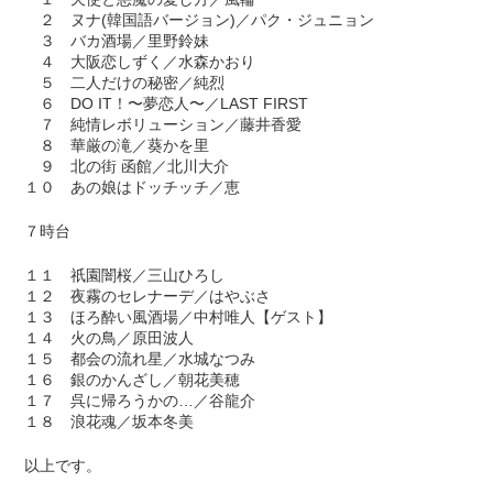
２ ヌナ(韓国語バージョン)／パク・ジュニョン
３ バカ酒場／里野鈴妹
４ 大阪恋しずく／水森かおり
５ 二人だけの秘密／純烈
６ DO IT！〜夢恋人〜／LAST FIRST
７ 純情レボリューション／藤井香愛
８ 華厳の滝／葵かを里
９ 北の街 函館／北川大介
１０ あの娘はドッチッチ／恵
７時台
１１ 祇園闇桜／三山ひろし
１２ 夜霧のセレナーデ／はやぶさ
１３ ほろ酔い風酒場／中村唯人【ゲスト】
１４ 火の鳥／原田波人
１５ 都会の流れ星／水城なつみ
１６ 銀のかんざし／朝花美穂
１７ 呉に帰ろうかの…／谷龍介
１８ 浪花魂／坂本冬美
以上です。