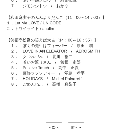
６． 愛が一層メロウ / 離婚伝説
７． ジモンジトウ / おかゆ
【和田麻実子のみみよりだんご（11：00～14：00）】
１．Let Me LOVE / UNICODE
２．トワイライト / shallm
【笑福亭松喬の笑えば大吉（14：00～16：55）】
１． ぼくの先生はフィーバー / 原田 潤
２． LOVE IN AN ELEVATOR / AEROSMITH
３． 女つれづれ / 北川 裕二
４． 若いお巡りさん / 曽根 史郎
５． Positive Touch / 高中 正義
６． 葛飾ラプソディー / 堂島 孝平
７． HOLIDAYS / Michel Polnareff
８． ごめんね… / 高橋 真梨子
« 次へ
前へ »