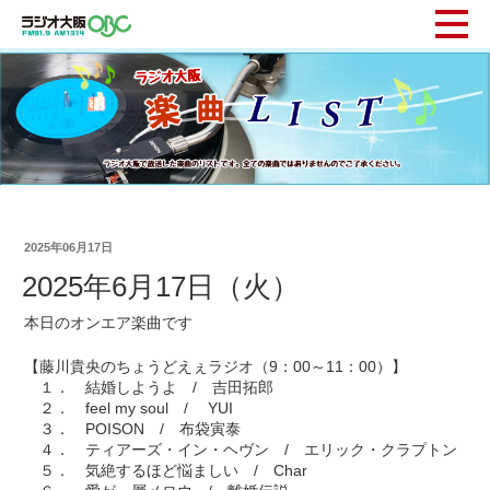
2025年06月17日
2025年6月17日（火）
本日のオンエア楽曲です
【藤川貴央のちょうどえぇラジオ（9：00～11：00）】
１． 結婚しようよ / 吉田拓郎
２． feel my soul / YUI
３． POISON / 布袋寅泰
４． ティアーズ・イン・ヘヴン / エリック・クラプトン
５． 気絶するほど悩ましい / Char