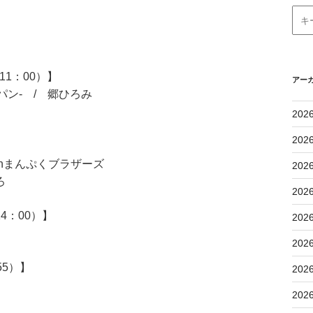
1：00）】
アー
ン- / 郷ひろみ
202
202
hまんぷくブラザーズ
202
ろ
202
4：00）】
202
202
55）】
202
202