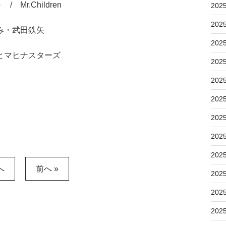
r.Children
202
202
み・武田鉄矢
202
とマヒナスターズ
202
202
202
202
202
202
へ
前へ »
202
202
202