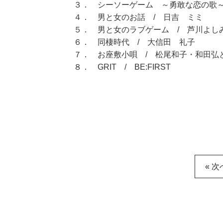
３． シーソーゲーム ～勇敢な恋の歌～ / M
４． 男と女のお話 / 日吉 ミミ
５． 男と女のラブゲーム / 芦川よし
６． 同棲時代 / 大信田 礼子
７． お座敷小唄 / 松尾和子・和田弘
８． GRIT / BE:FIRST
« 次