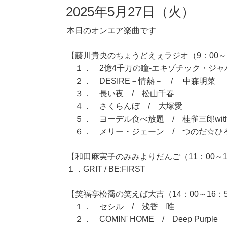
2025年5月27日（火）
本日のオンエア楽曲です
【藤川貴央のちょうどえぇラジオ（9：00～1
１． 2億4千万の瞳-エキゾチック・ジャパ
２． DESIRE－情熱－ / 中森明菜
３． 長い夜 / 松山千春
４． さくらんぼ / 大塚愛
５． ヨーデル食べ放題 / 桂雀三郎wit
６． メリー・ジェーン / つのだ☆ひ
【和田麻実子のみみよりだんご（11：00～1
１．GRIT / BE:FIRST
【笑福亭松喬の笑えば大吉（14：00～16：
１． セシル / 浅香 唯
２． COMIN' HOME / Deep Purple