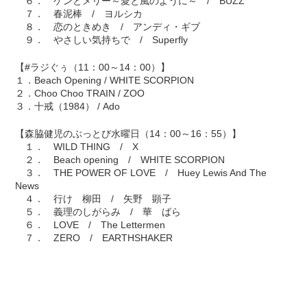
６． ケンとメリー～愛と風のように～ / BUZZ
７． 春泥棒 / ヨルシカ
８． 恋のときめき / アンディ・ギブ
９． やさしい気持ちで / Superfly
【#ラジぐぅ（11：00～14：00）】
１．Beach Opening / WHITE SCORPION
２．Choo Choo TRAIN / ZOO
３．十戒（1984） / Ado
【森脇健児のぶっとび水曜日（14：00～16：55）】
１． WILD THING / X
２． Beach opening / WHITE SCORPION
３． THE POWER OF LOVE / Huey Lewis And The
News
４． 行け 柳田 / 矢野 顕子
５． 義理のしがらみ / 華 ばら
６． LOVE / The Lettermen
７． ZERO / EARTHSHAKER