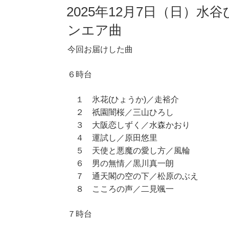
2025年12月7日（日）水
ンエア曲
今回お届けした曲
６時台
１ 氷花(ひょうか)／走裕介
２ 祇園闇桜／三山ひろし
３ 大阪恋しずく／水森かおり
４ 運試し／原田悠里
５ 天使と悪魔の愛し方／風輪
６ 男の無情／黒川真一朗
７ 通天閣の空の下／松原のぶえ
８ こころの声／二見颯一
７時台