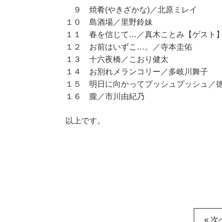
９ 焼肴(やきざかな)／北原ミレイ
１０ 島酒場／里野鈴妹
１１ 春を信じて…／真木ことみ【ゲスト
１２ お前はいずこ…。／寺本圭佑
１３ 十六夜橋／こおり健太
１４ お別れメランコリー／多岐川舞子
１５ 明日に向かってプッシュプッシュ／
１６ 朧／市川由紀乃
以上です。
« 次