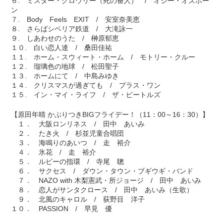
６. ミスター・クロウリー（死の番人） / オジー・オズボー
ン
７. Body Feels EXIT / 安室奈美恵
８. さらばシベリア鉄道 / 大滝詠一
９. しあわせのうた / 榊原郁恵
１０. 白い恋人達 / 桑田佳祐
１１. ホーム・スウィート・ホーム / モトリー・クルー
１２. 瑠璃色の地球 / 松田聖子
１３. ホームにて / 中島みゆき
１４. クリスマスが過ぎても / プラス・ワン
１５. イン・マイ・ライフ / ザ・ビートルズ
【原田年晴 かぶりつきBIGフライデー！（11：00～16：30）】
１． 大阪ロンリネス / 田中 あいみ
２． たき火 / 杉並児童合唱団
３． 海鳴りのあいつ / 走 裕介
４． 氷花 / 走 裕介
５． ルビーの指環 / 寺尾 聰
６． サクセス / ダウン・タウン・ブギウギ・バンド
７． NAZO with 木梨憲武・所ジョージ / 田中 あいみ
８． 恋人がサンタクロース / 田中 あいみ（生歌）
９． 北風のキャロル / 荻野目 洋子
１０． PASSION / 早見 優