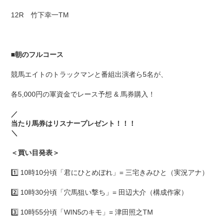
12R 竹下幸一TM
■
朝のフルコース
競馬エイトのトラックマンと番組出演者ら5名が、
各5,000円の軍資金でレース予想 & 馬券購入！
／
当たり馬券はリスナープレゼント！！！
＼
＜買い目発表＞
1️⃣ 10時10分頃「君にひとめぼれ」= 三宅きみひと（実況アナ）
2️⃣ 10時30分頃「穴馬狙い撃ち」= 田辺大介（構成作家）
3️⃣ 10時55分頃「WIN5のキモ」= 津田照之TM