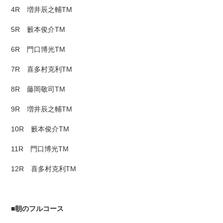
4R 増井辰之輔TM
5R 籔本俊介TM
6R 門口博光TM
7R 喜多村克利TM
8R 藤岡敬司TM
9R 増井辰之輔TM
10R 籔本俊介TM
11R 門口博光TM
12R 喜多村克利TM
■
朝のフルコース