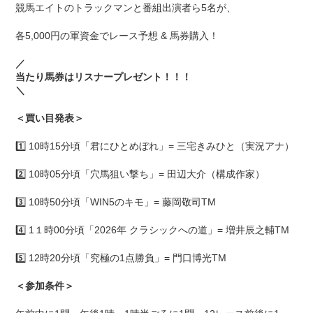
競馬エイトのトラックマンと番組出演者ら5名が、
各5,000円の軍資金でレース予想 & 馬券購入！
／
当たり馬券はリスナープレゼント！！！
＼
＜買い目発表＞
1️⃣ 10時15分頃「君にひとめぼれ」= 三宅きみひと（実況アナ）
2️⃣ 10時05分頃「穴馬狙い撃ち」= 田辺大介（構成作家）
3️⃣ 10時50分頃「WIN5のキモ」= 藤岡敬司TM
4️⃣ 1１時00分頃「2026年 クラシックへの道」= 増井辰之輔TM
5️⃣ 12時20分頃「究極の1点勝負」= 門口博光TM
＜参加条件＞