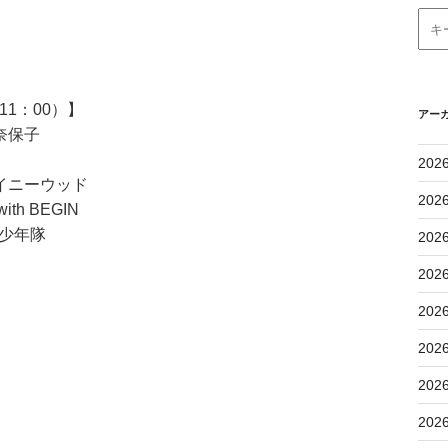
1：00）】
アー
奈保子
202
イニーウッド
202
 BEGIN
/ 少年隊
202
202
202
202
202
202