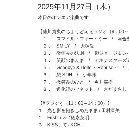
2025年11月27日（木）
本日のオンエア楽曲です
【藤川貴央のちょうどえぇラジオ（9：00～1
１． スマイル・フォー・ミー / 河合
２． SMILY / 大塚愛
３． 微笑みの法則 / 柳ジョージ＆レ
４． 笑顔のまんま / アホナスターズ with
５． Goodbye & Hello ～Reprise～ 
６． 想 SOH / 少年隊
７． 微笑みのひと / 今井美樹
８． 道化師のソネット / さだまさし
【#ラジぐぅ（11：00～14：00）】
１．光と影を抱きしめたまま / 田村直美
２．First Love / 徳永英明
３．KISSして / KOH＋