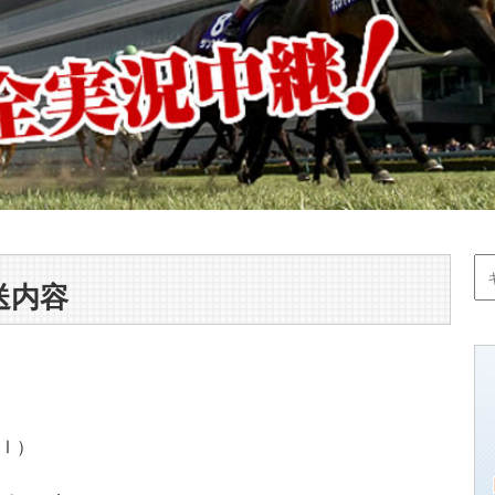
送内容
GⅠ）