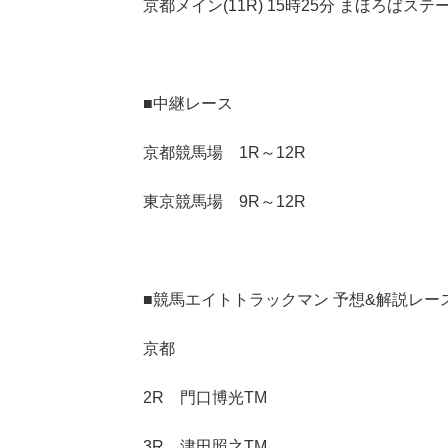
京都メイン(11R) 15時25分 まほろばステ
■中継レース
京都競馬場 1R～12R
東京競馬場 9R～12R
■競馬エイトトラックマン 予想&解説レー
京都
2R 門口博光TM
3R 津田照之TM