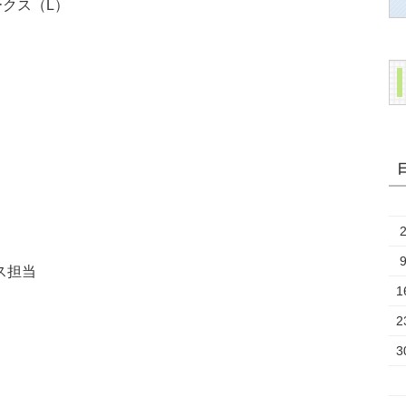
ークス（L）
ス担当
1
2
3