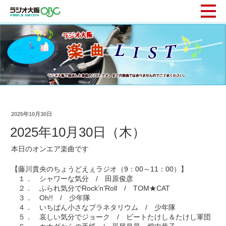
2025年10月30日
2025年10月30日（木）
本日のオンエア楽曲です
【藤川貴央のちょうどえぇラジオ（9：00～11：00）】
１． シャワーな気分 / 田原俊彦
２． ふられ気分でRock’n’Roll / TOM★CAT
３． Oh!! / 少年隊
４． いちばん小さなプラネタリウム / 少年隊
５． 哀しい気分でジョーク / ビートたけし＆たけし軍団