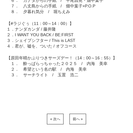
６． カナダからの手紙 / 平尾昌晃・畑中葉子
７． 八丈島からの手紙 / 畑中葉子×P.O.P
８． 夕暮れ気分 / 堀ちえみ
【#ラジぐぅ（11：00～14：00）】
１．ナンダカンダ / 藤井隆
２．I WANT YOU BACK / BE:FIRST
３．シェイプシフター / This is LAST
４．君が、嘘を、ついた / オフコース
【原田年晴かぶりつきサーズデー！（14：00～16：55）】
１． 酔っぱらっちゃった２０２５ / 内海 美幸
２． 希望という名の駅 / 内海 美幸
３． サーチライト / 玉置 浩二
« 次へ
前へ »