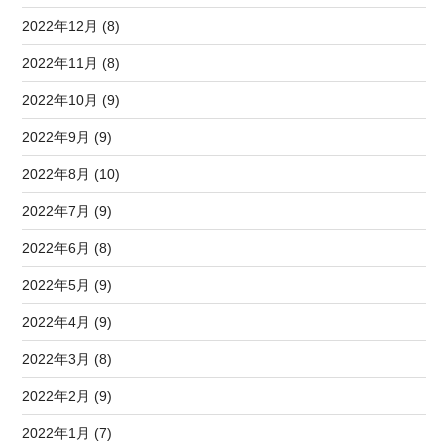
2022年12月 (8)
2022年11月 (8)
2022年10月 (9)
2022年9月 (9)
2022年8月 (10)
2022年7月 (9)
2022年6月 (8)
2022年5月 (9)
2022年4月 (9)
2022年3月 (8)
2022年2月 (9)
2022年1月 (7)