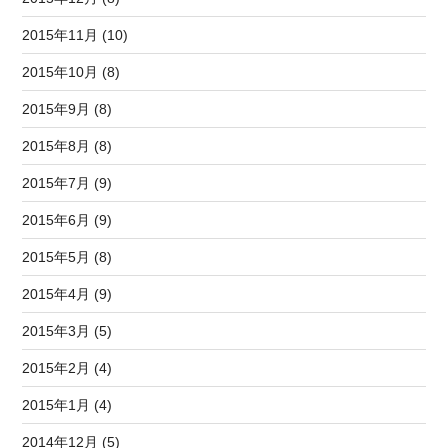
2015年11月 (10)
2015年10月 (8)
2015年9月 (8)
2015年8月 (8)
2015年7月 (9)
2015年6月 (9)
2015年5月 (8)
2015年4月 (9)
2015年3月 (5)
2015年2月 (4)
2015年1月 (4)
2014年12月 (5)