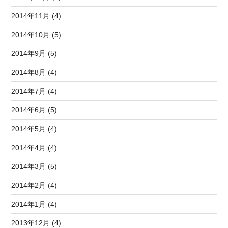
2014年11月 (4)
2014年10月 (5)
2014年9月 (5)
2014年8月 (4)
2014年7月 (4)
2014年6月 (5)
2014年5月 (4)
2014年4月 (4)
2014年3月 (5)
2014年2月 (4)
2014年1月 (4)
2013年12月 (4)