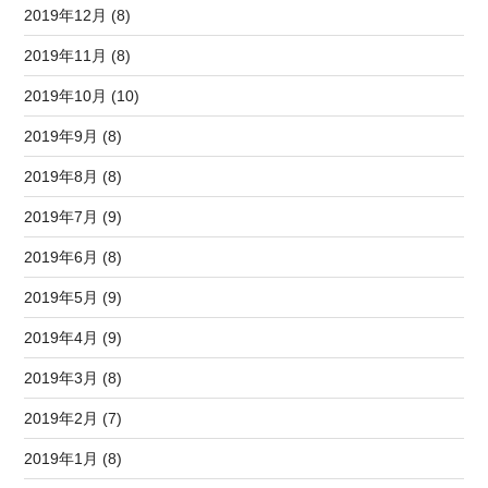
2019年12月 (8)
2019年11月 (8)
2019年10月 (10)
2019年9月 (8)
2019年8月 (8)
2019年7月 (9)
2019年6月 (8)
2019年5月 (9)
2019年4月 (9)
2019年3月 (8)
2019年2月 (7)
2019年1月 (8)