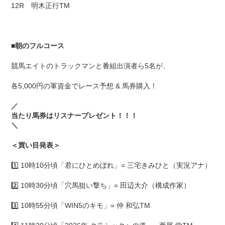
12R 明木正行TM
■
朝のフルコース
競馬エイトのトラックマンと番組出演者ら5名が、
各5,000円の軍資金でレース予想 & 馬券購入！
／
当たり馬券はリスナープレゼント！！！
＼
＜買い目発表＞
1️⃣ 10時10分頃「君にひとめぼれ」= 三宅きみひと（実況アナ）
2️⃣ 10時30分頃「穴馬狙い撃ち」= 田辺大介（構成作家）
3️⃣ 10時55分頃「WIN5のキモ」= 仲 和弘TM