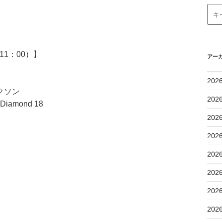
1：00）】
アー
202
クソン
202
amond 18
202
202
202
202
202
202