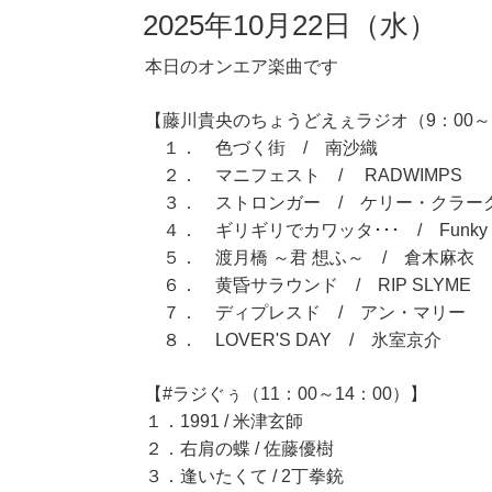
2025年10月22日（水）
本日のオンエア楽曲です
【藤川貴央のちょうどえぇラジオ（9：00～1
１． 色づく街 / 南沙織
２． マニフェスト / RADWIMPS
３． ストロンガー / ケリー・クラー
４． ギリギリでカワッタ･･･ / Funky Di
５． 渡月橋 ～君 想ふ～ / 倉木麻衣
６． 黄昏サラウンド / RIP SLYME
７． ディプレスド / アン・マリー
８． LOVER'S DAY / 氷室京介
【#ラジぐぅ（11：00～14：00）】
１．1991 / 米津玄師
２．右肩の蝶 / 佐藤優樹
３．逢いたくて / 2丁拳銃