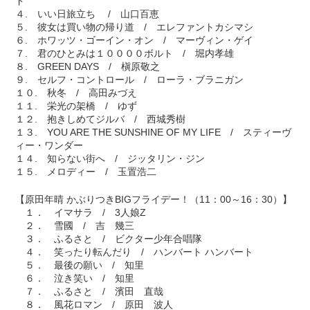
ド
４. いい日旅立ち / 山口百恵
５. 彼女は買い物の帰り道 / エレファントカシマシ
６. ホワッツ・ゴーイン・オン / マーヴィン・ゲイ
７. 君のひとみは１００００ボルト / 堀内孝雄
８. GREEN DAYS / 槇原敬之
９. セルフ・コントロール / ローラ・ブラニガン
１０. 秋冬 / 高田みづえ
１１. 栄光の架橋 / ゆず
１２. 抱きしめてジルバ / 西城秀樹
１３. YOU ARE THE SUNSHINE OF MY LIFE / スティーヴ
ィー・ワンダー
１４. 知らない街へ / ジッタリン・ジン
１５. メロディー / 玉置浩二
【原田年晴 かぶりつきBIGフライデー！（11：00～16：30）】
１． イマサラ / 3人娘Z
２． 雪國 / 吉 幾三
３． ふるさと / ビクター少年合唱隊
４． 笑ったり転んだり / ハンバート ハンバート
５． 最後の願い / 知里
６． 泣き笑い / 知里
７． ふるさと / 濱田 直哉
８． 風花ロマン / 原田 波人