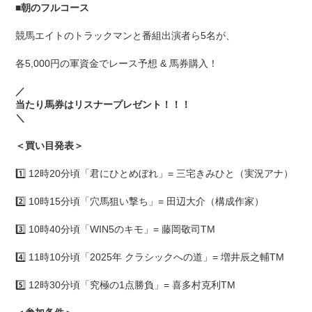
■
朝のフルコース
競馬エイトのトラックマンと番組出演者ら5名が、
各5,000円の軍資金でレース予想 & 馬券購入！
／
当たり馬券はリスナープレゼント！！！
＼
＜買い目発表＞
1️⃣ 12時20分頃「君にひとめぼれ」= 三宅きみひと（実況アナ）
2️⃣ 10時15分頃「穴馬狙い撃ち」= 田辺大介（構成作家）
3️⃣ 10時40分頃「WIN5のキモ」= 藤岡敬司TM
4️⃣ 11時10分頃「2025年 クラシックへの道」= 増井辰之輔TM
5️⃣ 12時30分頃「究極の1点勝負」= 喜多村克利TM